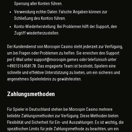
Sperrung aller Konten führen.
Verwendung echter Daten: Falsche Angaben können zur
Schließung des Kontos führen.
Konto-Wiederherstellung: Bei Problemen hilft der Support, den
Zugriff wiederherzustellen.
Der Kundendienst von Morospin Casino steht jederzeit zur Verfügung,
um bei Fragen oder Problemen zu helfen. Sie erreichen den Support
per E-Mail unter
support@morospin.games
oder telefonisch unter
+4901516458178. Das engagierte Team ist bestrebt, Spielern eine
schnelle und effektive Unterstützung zu bieten, um ein sicheres und
angenehmes Spielerlebnis zu gewährleisten.
Zahlungsmethoden
Für Spieler in Deutschland stehen bei Morospin Casino mehrere
beliebte Zahlungsmethoden zur Verfügung. Diese Methoden bieten
Flexibilität und Sicherheit für Ein- und Auszahlungen. Es ist wichtig, die
spezifischen Limits für jede Zahlungsmethode zu beachten, um ein