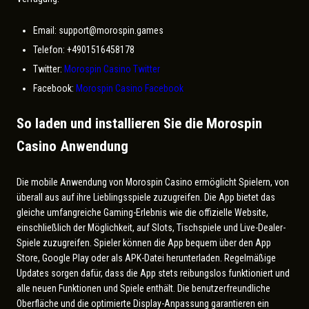
Email:
support@morospin.games
Telefon: +4901516458178
Twitter:
Morospin Casino Twitter
Facebook:
Morospin Casino Facebook
So laden und installieren Sie die Morospin
Casino Anwendung
Die mobile Anwendung von Morospin Casino ermöglicht Spielern, von
überall aus auf ihre Lieblingsspiele zuzugreifen. Die App bietet das
gleiche umfangreiche Gaming-Erlebnis wie die offizielle Website,
einschließlich der Möglichkeit, auf Slots, Tischspiele und Live-Dealer-
Spiele zuzugreifen. Spieler können die App bequem über den App
Store, Google Play oder als APK-Datei herunterladen. Regelmäßige
Updates sorgen dafür, dass die App stets reibungslos funktioniert und
alle neuen Funktionen und Spiele enthält. Die benutzerfreundliche
Oberfläche und die optimierte Display-Anpassung garantieren ein