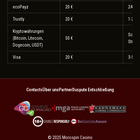
ecoPayz
20 €
24 St
Trustly
20 €
1-2 We
Kryptowährungen
Sofort
(Bitcoin, Litecoin,
50 €
Stund
Dogecoin, USDT)
Visa
20 €
3-5 We
Contacts
Über uns
Partner
Duspute Entschließung
© 2025 Morospin Casino